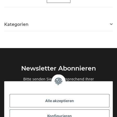
Kategorien
Newsletter Abonnieren
Bitte senden Sie mir entsprechend Ihrer
Datenschutzerklärung
regelmäßig und jederzeit widerruflich
Informationen zu Ihrem Produktsortiment per E-Mail zu.
Alle akzeptieren
Abonnieren
Newsletter Abonnieren
Konfigurieren