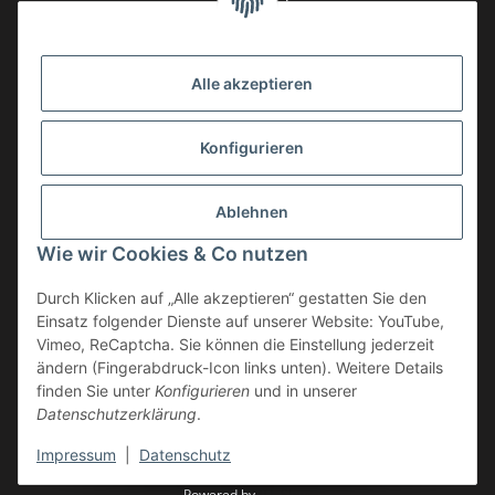
Datenschutzerklärung
regelmäßig und jederzeit widerruflich
Informationen zu Ihrem Produktsortiment per E-Mail zu.
Alle akzeptieren
Abonnieren
Newsletter Abonnieren
Konfigurieren
Gesetzliche Informationen
Ablehnen
Informationen
Wie wir Cookies & Co nutzen
Service
Durch Klicken auf „Alle akzeptieren“ gestatten Sie den
Einsatz folgender Dienste auf unserer Website: YouTube,
Vimeo, ReCaptcha. Sie können die Einstellung jederzeit
ändern (Fingerabdruck-Icon links unten). Weitere Details
Vertrag widerrufen
finden Sie unter
Konfigurieren
und in unserer
Datenschutzerklärung
.
* Alle Preise inkl. gesetzlicher USt., zzgl.
Versand
Impressum
|
Datenschutz
© by Moto Technik UG
Powered by
JTL-Shop