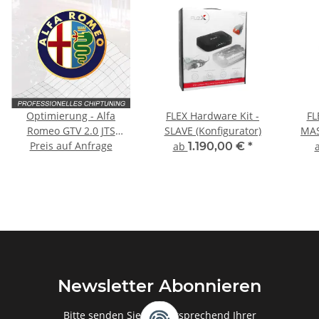
Optimierung - Alfa
FLEX Hardware Kit -
FL
Romeo GTV 2.0 JTS
SLAVE (Konfigurator)
MAS
Preis auf Anfrage
Typ:916 165PS
ab
1.190,00 €
*
Newsletter Abonnieren
Bitte senden Sie mir entsprechend Ihrer