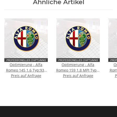
Ähnliche Artikel
Optimierung - Alfa
Optimierung - Alfa
O
Romeo 145 1.6 Typ:930
Romeo 159 1.8 MPI Typ:1
Rom
Preis auf Anfrage
[Facelift] 120PS
generation 140PS
Preis auf Anfrage
P