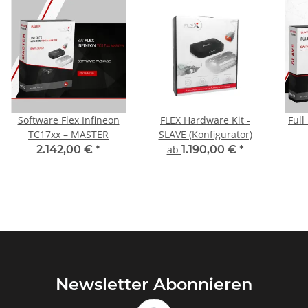
Software Flex Infineon
FLEX Hardware Kit -
Full
TC17xx – MASTER
SLAVE (Konfigurator)
2.142,00 €
*
ab
1.190,00 €
*
Newsletter Abonnieren