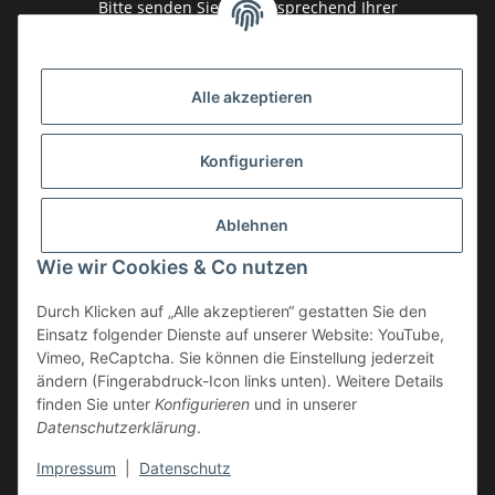
Bitte senden Sie mir entsprechend Ihrer
Datenschutzerklärung
regelmäßig und jederzeit widerruflich
Informationen zu Ihrem Produktsortiment per E-Mail zu.
Alle akzeptieren
Abonnieren
Newsletter Abonnieren
Konfigurieren
Gesetzliche Informationen
Ablehnen
Informationen
Wie wir Cookies & Co nutzen
Service
Durch Klicken auf „Alle akzeptieren“ gestatten Sie den
Einsatz folgender Dienste auf unserer Website: YouTube,
Vimeo, ReCaptcha. Sie können die Einstellung jederzeit
ändern (Fingerabdruck-Icon links unten). Weitere Details
Vertrag widerrufen
finden Sie unter
Konfigurieren
und in unserer
Datenschutzerklärung
.
* Alle Preise inkl. gesetzlicher USt., zzgl.
Versand
Impressum
|
Datenschutz
© by Moto Technik UG