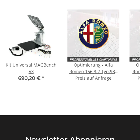
Kit Universal MAGBench
Optimierung - Alfa
O
V3
Romeo 156 3.2 Typ:932
Rom
Preis auf Anfrage
250PS
P
690,20 €
*
Newsletter Abonnieren