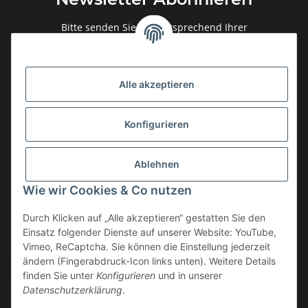
Bitte senden Sie mir entsprechend Ihrer
Datenschutzerklärung
regelmäßig und jederzeit widerruflich
Informationen zu Ihrem Produktsortiment per E-Mail zu.
Alle akzeptieren
Abonnieren
Newsletter Abonnieren
Konfigurieren
Gesetzliche Informationen
Ablehnen
Informationen
Wie wir Cookies & Co nutzen
Service
Durch Klicken auf „Alle akzeptieren“ gestatten Sie den
Einsatz folgender Dienste auf unserer Website: YouTube,
Vimeo, ReCaptcha. Sie können die Einstellung jederzeit
ändern (Fingerabdruck-Icon links unten). Weitere Details
Vertrag widerrufen
finden Sie unter
Konfigurieren
und in unserer
Datenschutzerklärung
.
* Alle Preise inkl. gesetzlicher USt., zzgl.
Versand