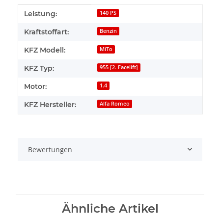
Produkteigenschaft
Wert
Leistung:
140 PS
Kraftstoffart:
Benzin
KFZ Modell:
MiTo
KFZ Typ:
955 [2. Facelift]
Motor:
1.4
KFZ Hersteller:
Alfa Romeo
Bewertungen
Ähnliche Artikel