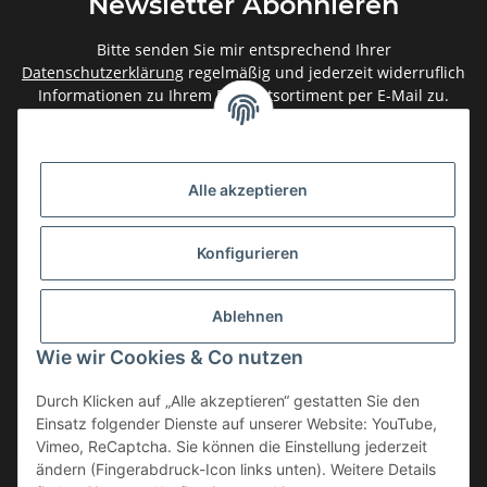
Newsletter Abonnieren
Bitte senden Sie mir entsprechend Ihrer
Datenschutzerklärung
regelmäßig und jederzeit widerruflich
Informationen zu Ihrem Produktsortiment per E-Mail zu.
Abonnieren
Newsletter Abonnieren
Alle akzeptieren
Gesetzliche Informationen
Konfigurieren
Informationen
Ablehnen
Service
Wie wir Cookies & Co nutzen
Durch Klicken auf „Alle akzeptieren“ gestatten Sie den
Einsatz folgender Dienste auf unserer Website: YouTube,
Vertrag widerrufen
Vimeo, ReCaptcha. Sie können die Einstellung jederzeit
* Alle Preise inkl. gesetzlicher USt., zzgl.
Versand
ändern (Fingerabdruck-Icon links unten). Weitere Details