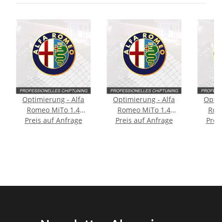
Optimierung - Alfa
Optimierung - Alfa
Optim
Romeo MiTo 1.4
Romeo MiTo 1.4
Rom
Typ:955 [2. Facelift]
Preis auf Anfrage
Typ:955 [2. Facelift]
Preis auf Anfrage
Typ:95
Prei
70PS
78PS