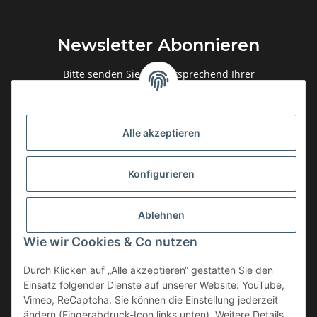
Newsletter Abonnieren
Bitte senden Sie mir entsprechend Ihrer
Datenschutzerklärung
regelmäßig und jederzeit widerruflich
Informationen zu Ihrem Produktsortiment per E-Mail zu.
Alle akzeptieren
Abonnieren
Newsletter Abonnieren
Konfigurieren
Gesetzliche Informationen
Ablehnen
Informationen
Wie wir Cookies & Co nutzen
Service
Durch Klicken auf „Alle akzeptieren“ gestatten Sie den
Einsatz folgender Dienste auf unserer Website: YouTube,
Vimeo, ReCaptcha. Sie können die Einstellung jederzeit
ändern (Fingerabdruck-Icon links unten). Weitere Details