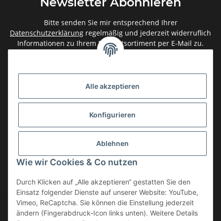
Newsletter Abonnieren
Bitte senden Sie mir entsprechend Ihrer
Datenschutzerklärung
regelmäßig und jederzeit widerruflich
Informationen zu Ihrem Produktsortiment per E-Mail zu.
Abonnieren
Newsletter Abonnieren
Alle akzeptieren
Gesetzliche Informationen
Konfigurieren
Informationen
Ablehnen
Service
Wie wir Cookies & Co nutzen
Durch Klicken auf „Alle akzeptieren“ gestatten Sie den
Einsatz folgender Dienste auf unserer Website: YouTube,
Vertrag widerrufen
Vimeo, ReCaptcha. Sie können die Einstellung jederzeit
* Alle Preise inkl. gesetzlicher USt., zzgl.
Versand
ändern (Fingerabdruck-Icon links unten). Weitere Details