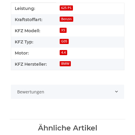
Produkteigenschaft
Wert
Leistung:
625 PS
Kraftstoffart:
Benzin
KFZ Modell:
X5
KFZ Typ:
G05
Motor:
4.4
KFZ Hersteller:
BMW
Bewertungen
Ähnliche Artikel