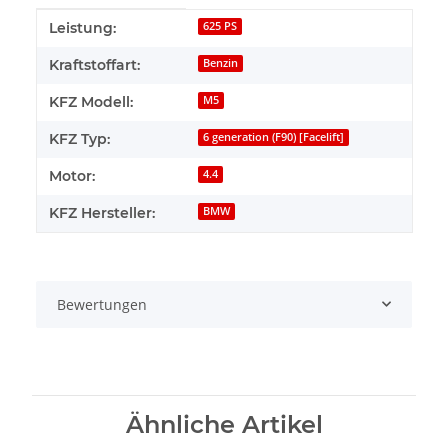
Produkteigenschaft
Wert
Leistung:
625 PS
Kraftstoffart:
Benzin
KFZ Modell:
M5
KFZ Typ:
6 generation (F90) [Facelift]
Motor:
4.4
KFZ Hersteller:
BMW
Bewertungen
Ähnliche Artikel