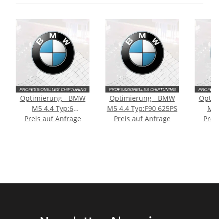
Optimierung - BMW
Optimierung - BMW
Optim
M5 4.4 Typ:6
M5 4.4 Typ:F90 625PS
M5 
Preis auf Anfrage
generation (F90)
Preis auf Anfrage
Prei
[Fac
[Facelift] 600PS