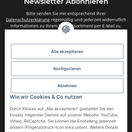
Newsletter Abonnieren
Bitte senden Sie mir entsprechend Ihrer
Datenschutzerklärung
regelmäßig und jederzeit widerruflich
Informationen zu Ihrem Produktsortiment per E-Mail zu.
Abonnieren
Newsletter Abonnieren
Alle akzeptieren
Gesetzliche Informationen
Konfigurieren
Informationen
Ablehnen
Service
Wie wir Cookies & Co nutzen
Durch Klicken auf „Alle akzeptieren“ gestatten Sie den
Einsatz folgender Dienste auf unserer Website: YouTube,
Vertrag widerrufen
Vimeo, ReCaptcha. Sie können die Einstellung jederzeit
* Alle Preise inkl. gesetzlicher USt., zzgl.
Versand
ändern (Fingerabdruck-Icon links unten). Weitere Details