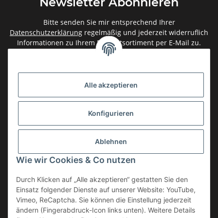
Newsletter Abonnieren
Bitte senden Sie mir entsprechend Ihrer
Datenschutzerklärung
regelmäßig und jederzeit widerruflich
Informationen zu Ihrem Produktsortiment per E-Mail zu.
Abonnieren
Newsletter Abonnieren
Alle akzeptieren
Gesetzliche Informationen
Konfigurieren
Informationen
Ablehnen
Service
Wie wir Cookies & Co nutzen
Durch Klicken auf „Alle akzeptieren“ gestatten Sie den
Einsatz folgender Dienste auf unserer Website: YouTube,
Vertrag widerrufen
Vimeo, ReCaptcha. Sie können die Einstellung jederzeit
* Alle Preise inkl. gesetzlicher USt., zzgl.
Versand
ändern (Fingerabdruck-Icon links unten). Weitere Details