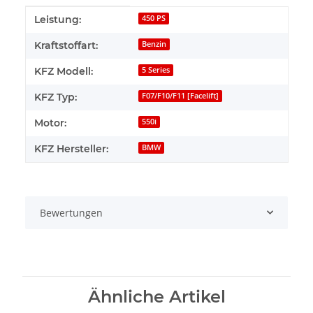
Produkteigenschaft
Wert
Leistung:
450 PS
Kraftstoffart:
Benzin
KFZ Modell:
5 Series
KFZ Typ:
F07/F10/F11 [Facelift]
Motor:
550i
KFZ Hersteller:
BMW
Bewertungen
Ähnliche Artikel