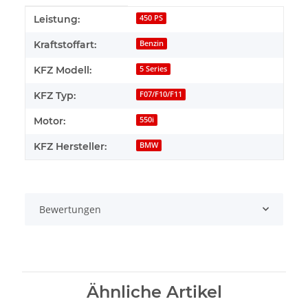
Produkteigenschaft
Wert
Leistung:
450 PS
Kraftstoffart:
Benzin
KFZ Modell:
5 Series
KFZ Typ:
F07/F10/F11
Motor:
550i
KFZ Hersteller:
BMW
Bewertungen
Ähnliche Artikel