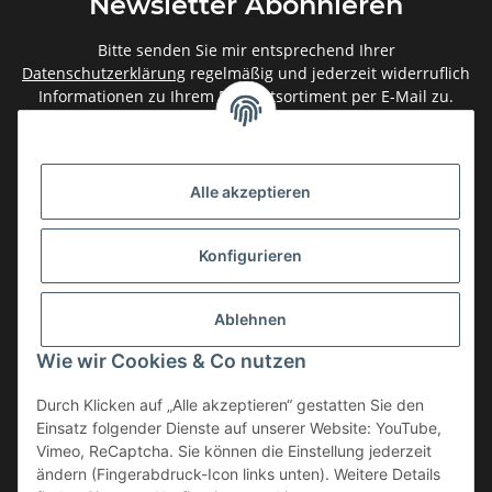
Newsletter Abonnieren
Bitte senden Sie mir entsprechend Ihrer
Datenschutzerklärung
regelmäßig und jederzeit widerruflich
Informationen zu Ihrem Produktsortiment per E-Mail zu.
Abonnieren
Newsletter Abonnieren
Alle akzeptieren
Gesetzliche Informationen
Konfigurieren
Informationen
Ablehnen
Service
Wie wir Cookies & Co nutzen
Durch Klicken auf „Alle akzeptieren“ gestatten Sie den
Einsatz folgender Dienste auf unserer Website: YouTube,
Vertrag widerrufen
Vimeo, ReCaptcha. Sie können die Einstellung jederzeit
* Alle Preise inkl. gesetzlicher USt., zzgl.
Versand
ändern (Fingerabdruck-Icon links unten). Weitere Details