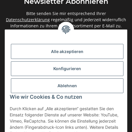
Newsletter Abonnieren
Bitte senden Sie mir entsprechend Ihrer
Datenschutzerklärung
regelmäßig und jederzeit widerruflich
Informationen zu Ihrem Produktsortiment per E-Mail zu.
Abonnieren
Newsletter Abonnieren
Alle akzeptieren
Gesetzliche Informationen
Konfigurieren
Informationen
Ablehnen
Service
Wie wir Cookies & Co nutzen
Durch Klicken auf „Alle akzeptieren“ gestatten Sie den
Einsatz folgender Dienste auf unserer Website: YouTube,
Vertrag widerrufen
Vimeo, ReCaptcha. Sie können die Einstellung jederzeit
* Alle Preise inkl. gesetzlicher USt., zzgl.
Versand
ändern (Fingerabdruck-Icon links unten). Weitere Details