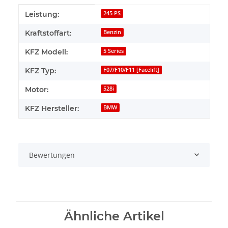
Produkteigenschaft
Wert
Leistung:
245 PS
Kraftstoffart:
Benzin
KFZ Modell:
5 Series
KFZ Typ:
F07/F10/F11 [Facelift]
Motor:
528i
KFZ Hersteller:
BMW
Bewertungen
Ähnliche Artikel