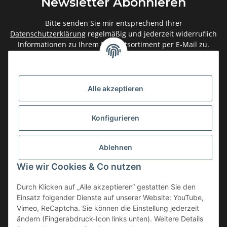
Newsletter Abonnieren
Bitte senden Sie mir entsprechend Ihrer
Datenschutzerklärung
regelmäßig und jederzeit widerruflich
Informationen zu Ihrem Produktsortiment per E-Mail zu.
Abonnieren
Newsletter Abonnieren
Alle akzeptieren
Gesetzliche Informationen
Konfigurieren
Informationen
Ablehnen
Service
Wie wir Cookies & Co nutzen
Durch Klicken auf „Alle akzeptieren“ gestatten Sie den
Einsatz folgender Dienste auf unserer Website: YouTube,
Vertrag widerrufen
Vimeo, ReCaptcha. Sie können die Einstellung jederzeit
* Alle Preise inkl. gesetzlicher USt., zzgl.
Versand
ändern (Fingerabdruck-Icon links unten). Weitere Details