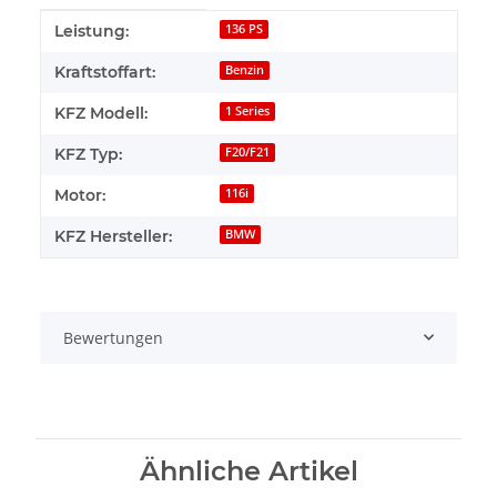
Produkteigenschaft
Wert
Leistung:
136 PS
Kraftstoffart:
Benzin
KFZ Modell:
1 Series
KFZ Typ:
F20/F21
Motor:
116i
KFZ Hersteller:
BMW
Bewertungen
Ähnliche Artikel