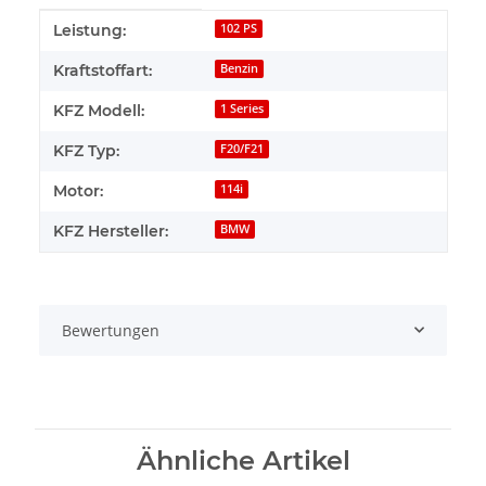
Produkteigenschaft
Wert
Leistung:
102 PS
Kraftstoffart:
Benzin
KFZ Modell:
1 Series
KFZ Typ:
F20/F21
Motor:
114i
KFZ Hersteller:
BMW
Bewertungen
Ähnliche Artikel