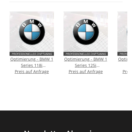
Optimierung - BMW 1
Optimierung - BMW 1
Optimi
Series 118i
Series 125i
S
Typ:F20/F21 170PS
Preis auf Anfrage
Typ:F20/F21 218PS
Preis auf Anfrage
Typ:
Prei