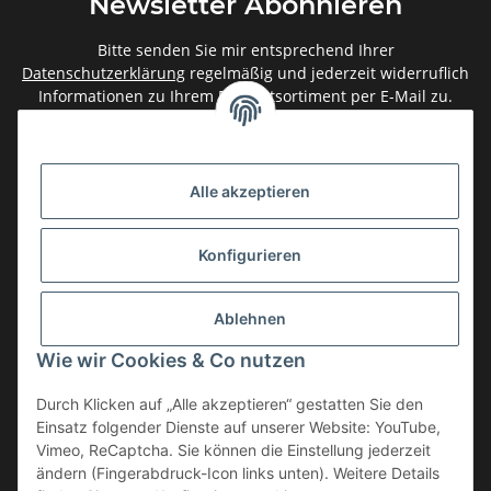
Newsletter Abonnieren
Bitte senden Sie mir entsprechend Ihrer
Datenschutzerklärung
regelmäßig und jederzeit widerruflich
Informationen zu Ihrem Produktsortiment per E-Mail zu.
Abonnieren
Newsletter Abonnieren
Alle akzeptieren
Gesetzliche Informationen
Konfigurieren
Informationen
Ablehnen
Service
Wie wir Cookies & Co nutzen
Durch Klicken auf „Alle akzeptieren“ gestatten Sie den
Einsatz folgender Dienste auf unserer Website: YouTube,
Vertrag widerrufen
Vimeo, ReCaptcha. Sie können die Einstellung jederzeit
* Alle Preise inkl. gesetzlicher USt., zzgl.
Versand
ändern (Fingerabdruck-Icon links unten). Weitere Details