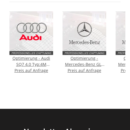
Optimierung - Audi
Optimierung -
Opt
SQ7 4.0 Typ:4M
Mercedes-Benz GLE
Merce
Preis auf Anfrage
[Facelift] 507PS
Preis auf Anfrage
AMG 4.0 Typ:2
Coupe 
Prei
generation (V167)
gene
571PS