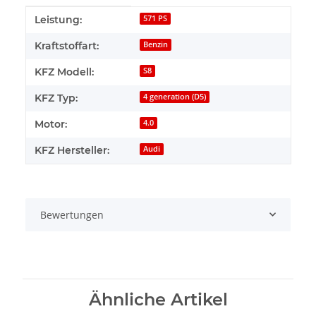
Produkteigenschaft
Wert
Leistung:
571 PS
Kraftstoffart:
Benzin
KFZ Modell:
S8
KFZ Typ:
4 generation (D5)
Motor:
4.0
KFZ Hersteller:
Audi
Bewertungen
Ähnliche Artikel