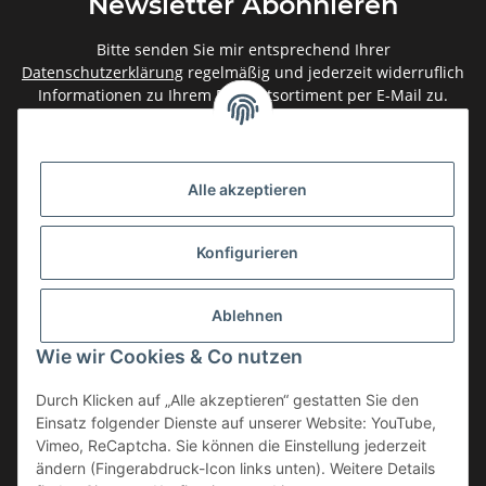
Newsletter Abonnieren
Bitte senden Sie mir entsprechend Ihrer
Datenschutzerklärung
regelmäßig und jederzeit widerruflich
Informationen zu Ihrem Produktsortiment per E-Mail zu.
Abonnieren
Newsletter Abonnieren
Alle akzeptieren
Gesetzliche Informationen
Konfigurieren
Informationen
Ablehnen
Service
Wie wir Cookies & Co nutzen
Durch Klicken auf „Alle akzeptieren“ gestatten Sie den
Einsatz folgender Dienste auf unserer Website: YouTube,
Vertrag widerrufen
Vimeo, ReCaptcha. Sie können die Einstellung jederzeit
* Alle Preise inkl. gesetzlicher USt., zzgl.
Versand
ändern (Fingerabdruck-Icon links unten). Weitere Details