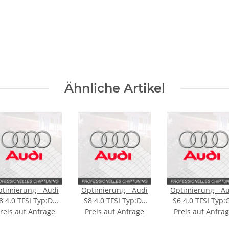
Ähnliche Artikel
timierung - Audi
Optimierung - Audi
Optimierung - A
8 4.0 TFSI Typ:D4
S8 4.0 TFSI Typ:D4
S6 4.0 TFSI Typ:
reis auf Anfrage
[Facelift] 520PS
Preis auf Anfrage
[Facelift] 605PS
Preis auf Anfra
420PS