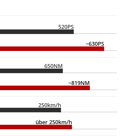
520PS
~630PS
650NM
~819NM
250km/h
über 250km/h