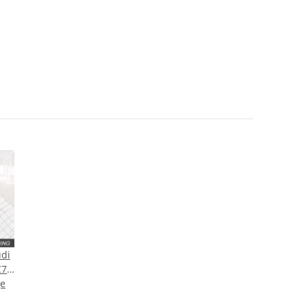
udi
C7
ge