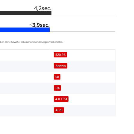
4,2sec.
~3,9sec.
aben ohne Gewähr, Irrtümer und Änderungen vorbehalten.
520 PS
Benzin
S8
D4
4.0 TFSI
Audi