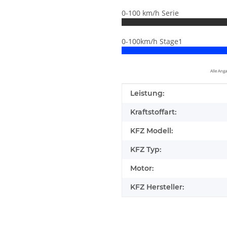
0-100 km/h Serie
0-100km/h Stage1
Alle Ang
Produkteigenschaft
Wert
Leistung:
Kraftstoffart:
KFZ Modell:
KFZ Typ:
Motor:
KFZ Hersteller:
elfen