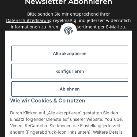
Newsletter Abonnieren
Bitte senden Sie mir entsprechend Ihrer
Datenschutzerklärung
regelmäßig und jederzeit widerruflich
Informationen zu Ihrem Produktsortiment per E-Mail zu.
Abonnieren
Newsletter Abonnieren
Alle akzeptieren
Gesetzliche Informationen
Konfigurieren
Informationen
Ablehnen
Service
Wie wir Cookies & Co nutzen
Durch Klicken auf „Alle akzeptieren“ gestatten Sie den
Einsatz folgender Dienste auf unserer Website: YouTube,
Vertrag widerrufen
Vimeo, ReCaptcha. Sie können die Einstellung jederzeit
* Alle Preise inkl. gesetzlicher USt., zzgl.
Versand
ändern (Fingerabdruck-Icon links unten). Weitere Details