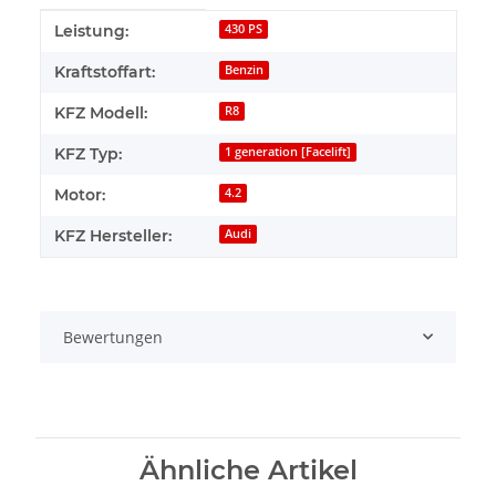
Produkteigenschaft
Wert
Leistung:
430 PS
Kraftstoffart:
Benzin
KFZ Modell:
R8
KFZ Typ:
1 generation [Facelift]
Motor:
4.2
KFZ Hersteller:
Audi
Bewertungen
Ähnliche Artikel