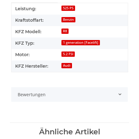
Produkteigenschaft
Wert
Leistung:
525 PS
Kraftstoffart:
Benzin
KFZ Modell:
R8
KFZ Typ:
1 generation [Facelift]
Motor:
5.2 FSI
KFZ Hersteller:
Audi
Bewertungen
Ähnliche Artikel