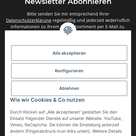
Newsletter Abonnieren
Bitte senden Sie mir entsprechend Ihrer
Datenschutzerklärung
regelmäßig und jederzeit widerruflich
Informationen zu Ihrem Produktsortiment per E-Mail zu.
Abonnieren
Newsletter Abonnieren
Alle akzeptieren
Gesetzliche Informationen
Konfigurieren
Informationen
Ablehnen
Service
Wie wir Cookies & Co nutzen
Durch Klicken auf „Alle akzeptieren“ gestatten Sie den
Einsatz folgender Dienste auf unserer Website: YouTube,
Vertrag widerrufen
Vimeo, ReCaptcha. Sie können die Einstellung jederzeit
* Alle Preise inkl. gesetzlicher USt., zzgl.
Versand
ändern (Fingerabdruck-Icon links unten). Weitere Details