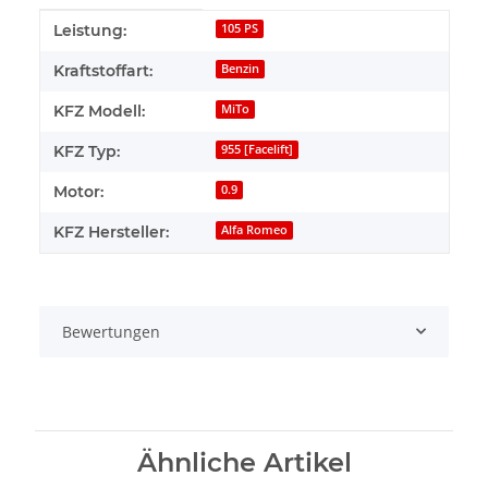
Produkteigenschaft
Wert
Leistung:
105 PS
Kraftstoffart:
Benzin
KFZ Modell:
MiTo
KFZ Typ:
955 [Facelift]
Motor:
0.9
KFZ Hersteller:
Alfa Romeo
Bewertungen
Ähnliche Artikel