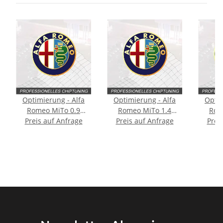
Optimierung - Alfa
Optimierung - Alfa
Optim
Romeo MiTo 0.9
Romeo MiTo 1.4
Rom
Typ:955 [2. Facelift]
Preis auf Anfrage
Preis auf Anfrage
Typ:955 [Facelift]
Prei
Typ
105PS
170PS