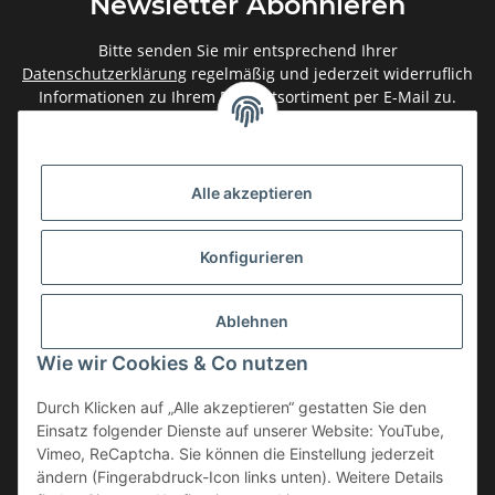
Newsletter Abonnieren
Bitte senden Sie mir entsprechend Ihrer
Datenschutzerklärung
regelmäßig und jederzeit widerruflich
Informationen zu Ihrem Produktsortiment per E-Mail zu.
Abonnieren
Newsletter Abonnieren
Alle akzeptieren
Gesetzliche Informationen
Konfigurieren
Informationen
Ablehnen
Service
Wie wir Cookies & Co nutzen
Durch Klicken auf „Alle akzeptieren“ gestatten Sie den
Einsatz folgender Dienste auf unserer Website: YouTube,
Vertrag widerrufen
Vimeo, ReCaptcha. Sie können die Einstellung jederzeit
* Alle Preise inkl. gesetzlicher USt., zzgl.
Versand
ändern (Fingerabdruck-Icon links unten). Weitere Details