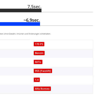
7,5sec.
~6,9sec.
aben ohne Gewähr, Irrtümer und Änderungen vorbehalten.
170 PS
Benzin
MiTo
955 [Facelift]
1.4
Alfa Romeo