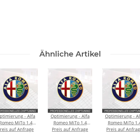
Ähnliche Artikel
ptimierung - Alfa
Optimierung - Alfa
Optimierung - Al
Romeo MiTo 1.4
Romeo MiTo 1.4
Romeo MiTo 1.
reis auf Anfrage
yp:955 [Facelift]
Preis auf Anfrage
Typ:955 170PS
Typ:955 [2. Faceli
Preis auf Anfra
135PS
170PS