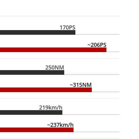
170PS
~206PS
250NM
~315NM
219km/h
~237km/h