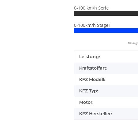
0-100 km/h Serie
0-100km/h Stage1
Alle Ang
Produkteigenschaft
Wert
Leistung:
Kraftstoffart:
KFZ Modell:
KFZ Typ:
Motor:
KFZ Hersteller:
elfen