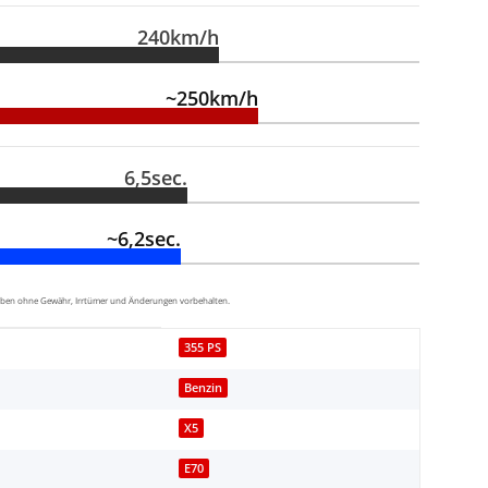
240km/h
~250km/h
6,5sec.
~6,2sec.
aben ohne Gewähr, Irrtümer und Änderungen vorbehalten.
355 PS
Benzin
X5
E70