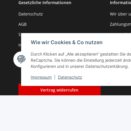
Gesetzliche Informationen
Informati
Datenschutz
Wir über 
AGB
Zahlungsm
Sitemap
Versandin
Wie wir Cookies & Co nutzen
Impressum
Newslette
Durch Klicken auf „Alle akzeptieren“ gestatten Sie 
Batteriegesetzhinweise
Kontakt
ReCaptcha. Sie können die Einstellung jederzeit ände
Widerrufsrecht
Konfigurieren
und in unserer
Datenschutzerklärung
.
Impressum
|
Datenschutz
Vertrag widerrufen
* Alle Preise inkl. gesetzlicher USt., zzgl.
Versand