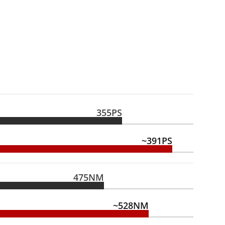
355PS
~391PS
475NM
~528NM