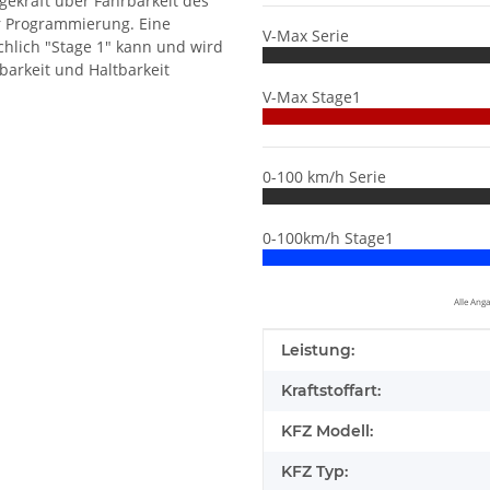
gekraft über Fahrbarkeit des
r Programmierung. Eine
V-Max Serie
hlich "Stage 1" kann und wird
barkeit und Haltbarkeit
V-Max Stage1
0-100 km/h Serie
0-100km/h Stage1
Alle Ang
Produkteigenschaft
Wert
Leistung:
Kraftstoffart:
KFZ Modell:
KFZ Typ: