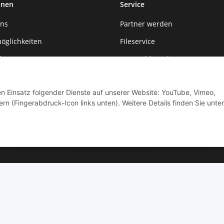
onen
Service
uns
Partner werden
öglichkeiten
Fileservice
formationen
Auto Schlüssel
r
KFZ Werkstattservice
den Einsatz folgender Dienste auf unserer Website: YouTube, Vimeo,
rn (Fingerabdruck-Icon links unten). Weitere Details finden Sie unter
© by Moto Technik UG