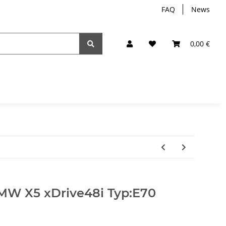
FAQ
News
0,00 €
MW X5 xDrive48i Typ:E70