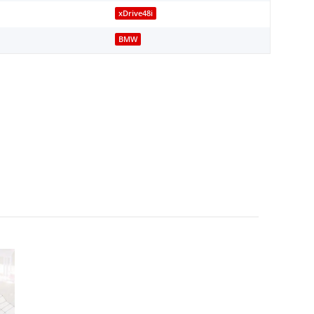
xDrive48i
BMW