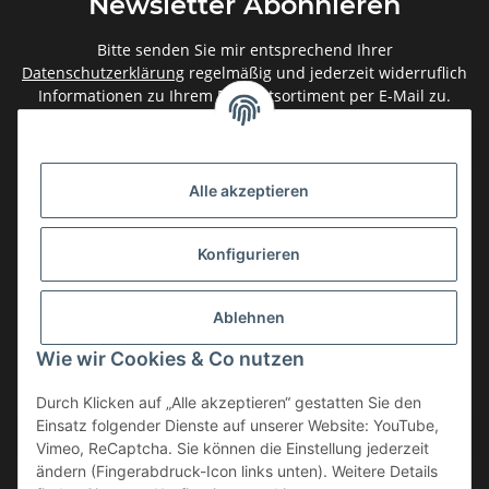
Newsletter Abonnieren
Bitte senden Sie mir entsprechend Ihrer
Datenschutzerklärung
regelmäßig und jederzeit widerruflich
Informationen zu Ihrem Produktsortiment per E-Mail zu.
Abonnieren
Newsletter Abonnieren
Alle akzeptieren
Gesetzliche Informationen
Konfigurieren
Informationen
Ablehnen
Service
Wie wir Cookies & Co nutzen
Durch Klicken auf „Alle akzeptieren“ gestatten Sie den
Einsatz folgender Dienste auf unserer Website: YouTube,
Vertrag widerrufen
Vimeo, ReCaptcha. Sie können die Einstellung jederzeit
* Alle Preise inkl. gesetzlicher USt., zzgl.
Versand
ändern (Fingerabdruck-Icon links unten). Weitere Details