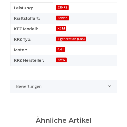
Produkteigenschaft
Wert
Leistung:
530 PS
Kraftstoffart:
Benzin
KFZ Modell:
X5 M
KFZ Typ:
4 generation (G05)
Motor:
4.4 l
KFZ Hersteller:
BMW
Bewertungen
Ähnliche Artikel