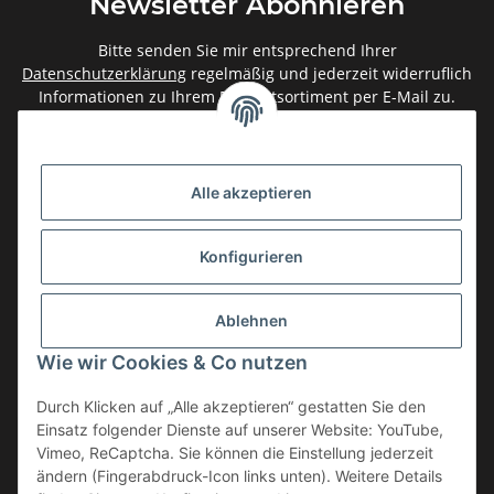
Newsletter Abonnieren
Bitte senden Sie mir entsprechend Ihrer
Datenschutzerklärung
regelmäßig und jederzeit widerruflich
Informationen zu Ihrem Produktsortiment per E-Mail zu.
Abonnieren
Newsletter Abonnieren
Alle akzeptieren
Gesetzliche Informationen
Konfigurieren
Informationen
Ablehnen
Service
Wie wir Cookies & Co nutzen
Durch Klicken auf „Alle akzeptieren“ gestatten Sie den
Einsatz folgender Dienste auf unserer Website: YouTube,
Vertrag widerrufen
Vimeo, ReCaptcha. Sie können die Einstellung jederzeit
* Alle Preise inkl. gesetzlicher USt., zzgl.
Versand
ändern (Fingerabdruck-Icon links unten). Weitere Details