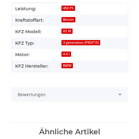
Produkteigenschaft
Wert
Leistung:
450 PS
Kraftstoffart:
Benzin
KFZ Modell:
X5 M
KFZ Typ:
3 generation (F95/F15)
Motor:
4.4 l
KFZ Hersteller:
BMW
Bewertungen
Ähnliche Artikel