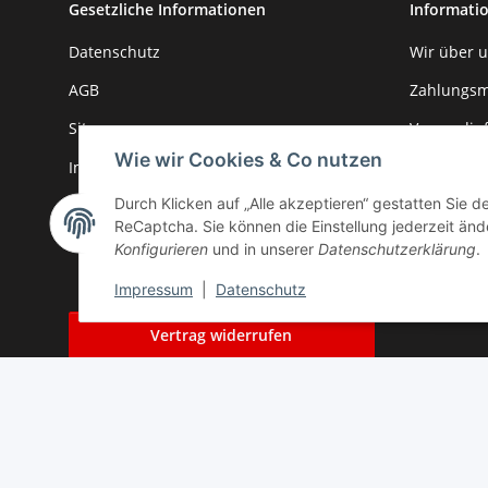
Gesetzliche Informationen
Informati
Datenschutz
Wir über 
AGB
Zahlungsm
Sitemap
Versandin
Wie wir Cookies & Co nutzen
Impressum
Newslette
Durch Klicken auf „Alle akzeptieren“ gestatten Sie 
Batteriegesetzhinweise
Kontakt
ReCaptcha. Sie können die Einstellung jederzeit ände
Widerrufsrecht
Konfigurieren
und in unserer
Datenschutzerklärung
.
Impressum
|
Datenschutz
Vertrag widerrufen
* Alle Preise inkl. gesetzlicher USt., zzgl.
Versand