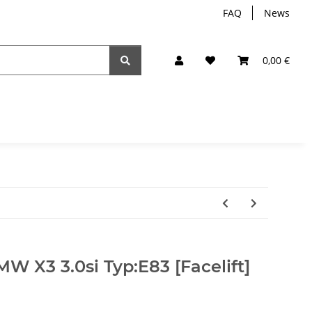
FAQ
News
0,00 €
W X3 3.0si Typ:E83 [Facelift]