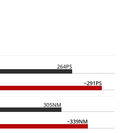
264PS
~291PS
305NM
~339NM