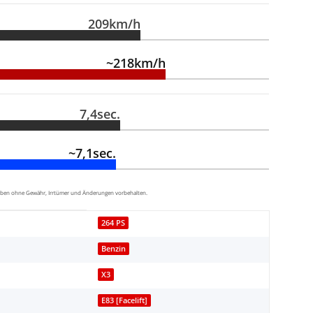
209km/h
~218km/h
7,4sec.
~7,1sec.
aben ohne Gewähr, Irrtümer und Änderungen vorbehalten.
264 PS
Benzin
X3
E83 [Facelift]