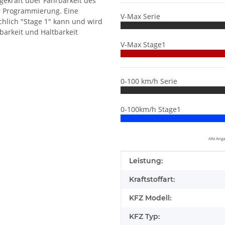
gekraft über Fahrbarkeit des
r Programmierung. Eine
V-Max Serie
hlich "Stage 1" kann und wird
barkeit und Haltbarkeit
V-Max Stage1
0-100 km/h Serie
0-100km/h Stage1
Alle Ang
Produkteigenschaft
Wert
Leistung:
Kraftstoffart:
KFZ Modell:
KFZ Typ: