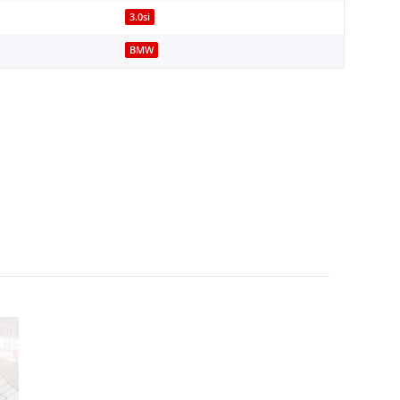
3.0si
BMW