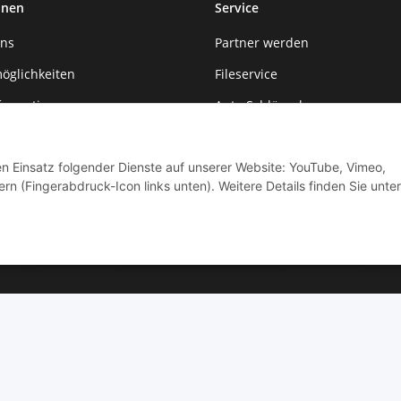
onen
Service
uns
Partner werden
öglichkeiten
Fileservice
formationen
Auto Schlüssel
r
KFZ Werkstattservice
den Einsatz folgender Dienste auf unserer Website: YouTube, Vimeo,
rn (Fingerabdruck-Icon links unten). Weitere Details finden Sie unter
© by Moto Technik UG