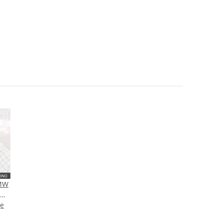
BMW
ge