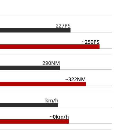
227PS
~250PS
290NM
~322NM
km/h
~0km/h