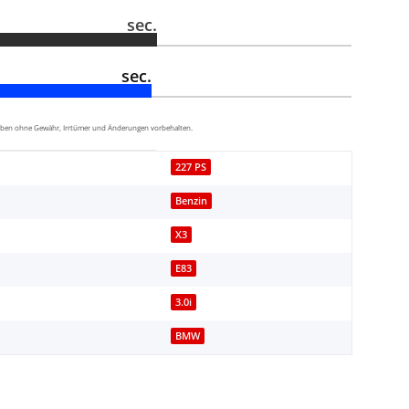
sec.
sec.
aben ohne Gewähr, Irrtümer und Änderungen vorbehalten.
227 PS
Benzin
X3
E83
3.0i
BMW