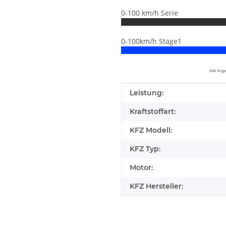
0-100 km/h Serie
0-100km/h Stage1
Alle Ang
Produkteigenschaft
Wert
Leistung:
Kraftstoffart:
KFZ Modell:
KFZ Typ:
Motor:
KFZ Hersteller:
elfen