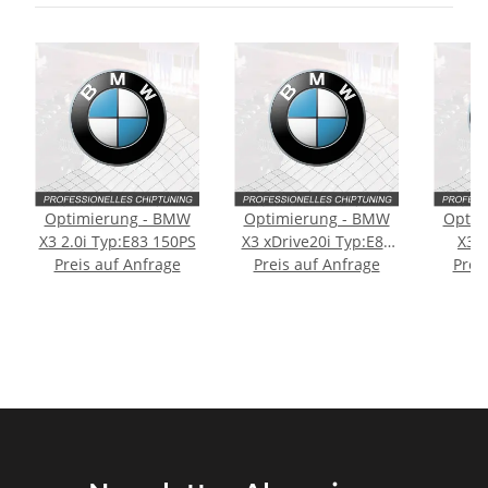
Optimierung - BMW
Optimierung - BMW
Optim
X3 2.0i Typ:E83 150PS
X3 xDrive20i Typ:E83
X3 3
Preis auf Anfrage
Preis auf Anfrage
[Facelift] 150PS
Prei
[Fac