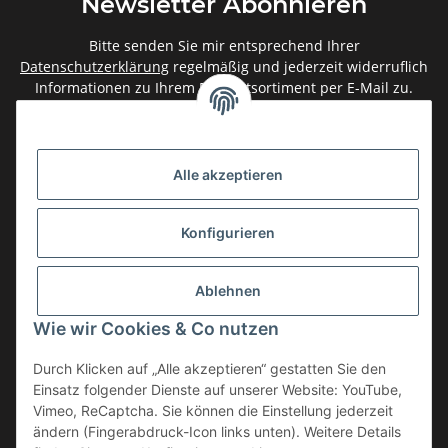
Newsletter Abonnieren
Bitte senden Sie mir entsprechend Ihrer
Datenschutzerklärung
regelmäßig und jederzeit widerruflich
Informationen zu Ihrem Produktsortiment per E-Mail zu.
Abonnieren
Newsletter Abonnieren
Alle akzeptieren
Gesetzliche Informationen
Konfigurieren
Informationen
Ablehnen
Service
Wie wir Cookies & Co nutzen
Durch Klicken auf „Alle akzeptieren“ gestatten Sie den
Einsatz folgender Dienste auf unserer Website: YouTube,
Vertrag widerrufen
Vimeo, ReCaptcha. Sie können die Einstellung jederzeit
* Alle Preise inkl. gesetzlicher USt., zzgl.
Versand
ändern (Fingerabdruck-Icon links unten). Weitere Details