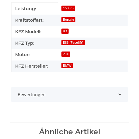
Produkteigenschaft
Wert
Leistung:
150 PS
Kraftstoffart:
Benzin
KFZ Modell:
X3
KFZ Typ:
E83 [Facelift]
Motor:
2.0i
KFZ Hersteller:
BMW
Bewertungen
Ähnliche Artikel