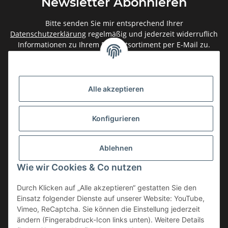
Newsletter Abonnieren
Bitte senden Sie mir entsprechend Ihrer
Datenschutzerklärung
regelmäßig und jederzeit widerruflich
Informationen zu Ihrem Produktsortiment per E-Mail zu.
Abonnieren
Newsletter Abonnieren
Alle akzeptieren
Gesetzliche Informationen
Konfigurieren
Informationen
Ablehnen
Service
Wie wir Cookies & Co nutzen
Durch Klicken auf „Alle akzeptieren“ gestatten Sie den
Einsatz folgender Dienste auf unserer Website: YouTube,
Vertrag widerrufen
Vimeo, ReCaptcha. Sie können die Einstellung jederzeit
* Alle Preise inkl. gesetzlicher USt., zzgl.
Versand
ändern (Fingerabdruck-Icon links unten). Weitere Details