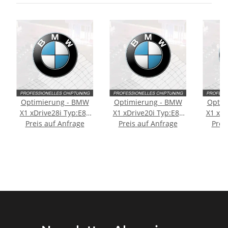
Optimierung - BMW
Optimierung - BMW
Optim
X1 xDrive28i Typ:E84
X1 xDrive20i Typ:E84
X1 xDr
Preis auf Anfrage
[Facelift] 245PS
Preis auf Anfrage
[Facelift] 184PS
Prei