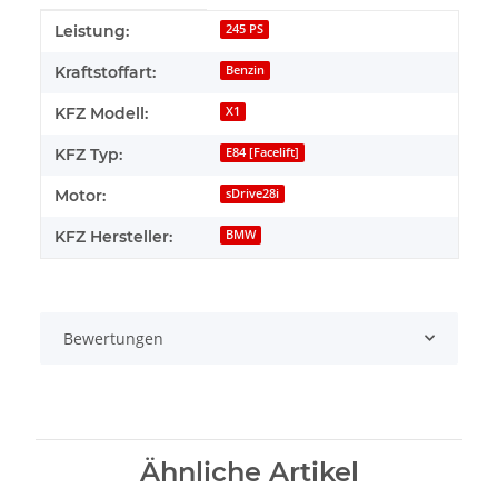
Produkteigenschaft
Wert
Leistung:
245 PS
Kraftstoffart:
Benzin
KFZ Modell:
X1
KFZ Typ:
E84 [Facelift]
Motor:
sDrive28i
KFZ Hersteller:
BMW
Bewertungen
Ähnliche Artikel