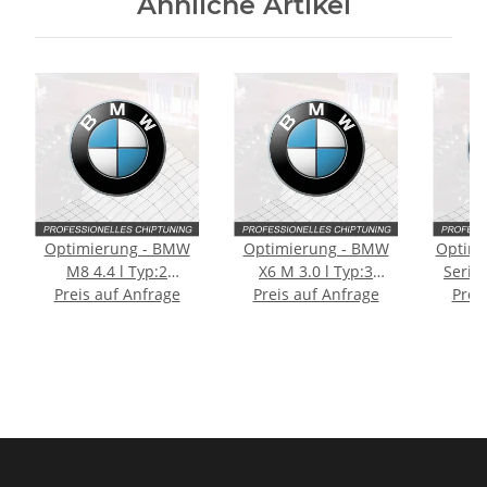
Ähnliche Artikel
Optimierung - BMW
Optimierung - BMW
Optimi
M8 4.4 l Typ:2
X6 M 3.0 l Typ:3
Series
generation (G14. G15.
Preis auf Anfrage
Preis auf Anfrage
generation (G06)
Prei
G16) 530PS
340PS