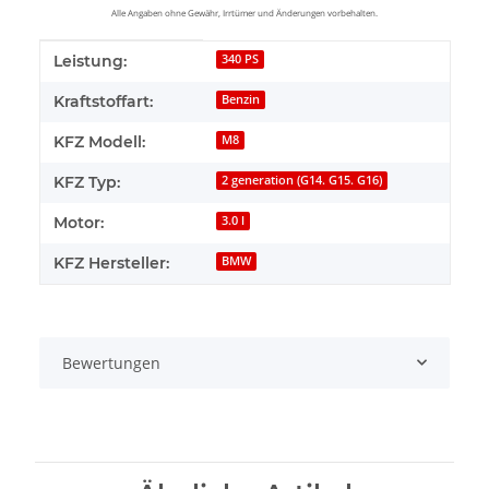
Alle Angaben ohne Gewähr, Irrtümer und Änderungen vorbehalten.
Produkteigenschaft
Wert
Leistung:
340 PS
Kraftstoffart:
Benzin
KFZ Modell:
M8
KFZ Typ:
2 generation (G14. G15. G16)
Motor:
3.0 l
KFZ Hersteller:
BMW
Bewertungen