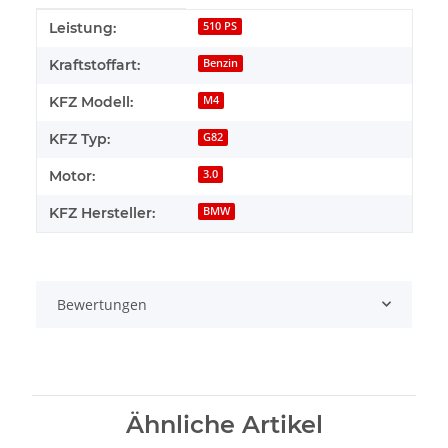
Produkteigenschaft
Wert
Leistung:
510 PS
Kraftstoffart:
Benzin
KFZ Modell:
M4
KFZ Typ:
G82
Motor:
3.0
KFZ Hersteller:
BMW
Bewertungen
Ähnliche Artikel