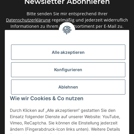
Newsletter Abonnieren
Bitte senden Sie mir entsprechend Ihrer
Datenschutzerklärung
regelmäßig und jederzeit widerruflich
Informationen zu Ihrem Produktsortiment per E-Mail zu.
Abonnieren
Newsletter Abonnieren
Alle akzeptieren
Gesetzliche Informationen
Konfigurieren
Informationen
Ablehnen
Service
Wie wir Cookies & Co nutzen
Durch Klicken auf „Alle akzeptieren“ gestatten Sie den
Einsatz folgender Dienste auf unserer Website: YouTube,
Vertrag widerrufen
Vimeo, ReCaptcha. Sie können die Einstellung jederzeit
* Alle Preise inkl. gesetzlicher USt., zzgl.
Versand
ändern (Fingerabdruck-Icon links unten). Weitere Details