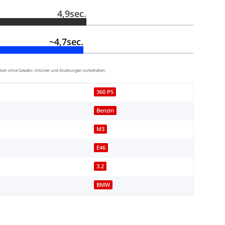
4,9sec.
~4,7sec.
aben ohne Gewähr, Irrtümer und Änderungen vorbehalten.
360 PS
Benzin
M3
E46
3.2
BMW