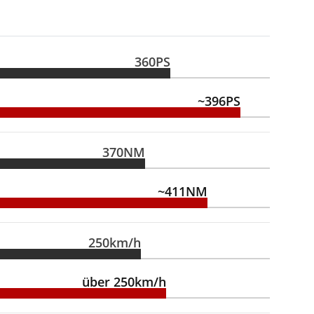
360PS
~396PS
370NM
~411NM
250km/h
über 250km/h