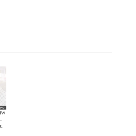
BMW
ge