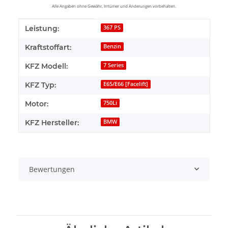
Alle Angaben ohne Gewähr, Irrtümer und Änderungen vorbehalten.
Produkteigenschaft
Wert
Leistung:
367 PS
Kraftstoffart:
Benzin
KFZ Modell:
7 Series
KFZ Typ:
E65/E66 [Facelift]
Motor:
750Li
KFZ Hersteller:
BMW
Bewertungen