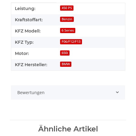
Produkteigenschaft
Wert
Leistung:
450 PS
Kraftstoffart:
Benzin
KFZ Modell:
6 Series
KFZ Typ:
F06/F12/F13
Motor:
650i
KFZ Hersteller:
BMW
Bewertungen
Ähnliche Artikel