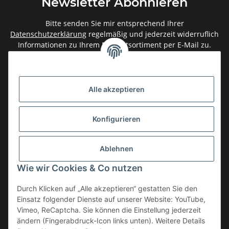
Newsletter Abonnieren
Bitte senden Sie mir entsprechend Ihrer
Datenschutzerklärung
regelmäßig und jederzeit widerruflich
Informationen zu Ihrem Produktsortiment per E-Mail zu.
Abonnieren
Newsletter Abonnieren
Alle akzeptieren
Gesetzliche Informationen
Konfigurieren
Informationen
Ablehnen
Service
Wie wir Cookies & Co nutzen
Durch Klicken auf „Alle akzeptieren“ gestatten Sie den
Einsatz folgender Dienste auf unserer Website: YouTube,
Vertrag widerrufen
Vimeo, ReCaptcha. Sie können die Einstellung jederzeit
* Alle Preise inkl. gesetzlicher USt., zzgl.
Versand
ändern (Fingerabdruck-Icon links unten). Weitere Details