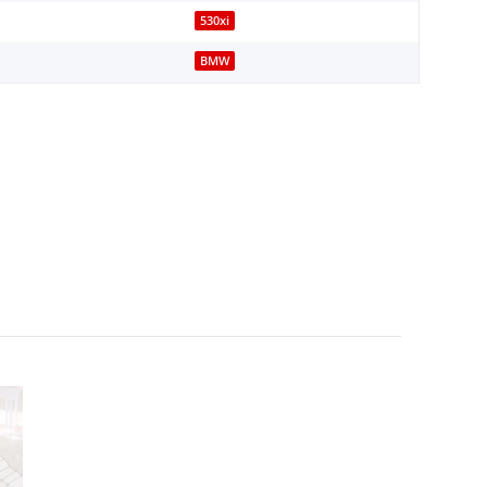
530xi
BMW