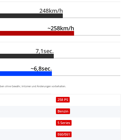
248km/h
~258km/h
7,1sec.
~6,8sec.
aben ohne Gewähr, Irrtümer und Änderungen vorbehalten.
258 PS
Benzin
5 Series
E60/E61