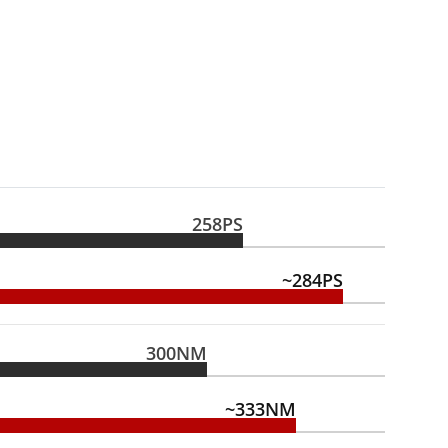
258PS
~284PS
300NM
~333NM