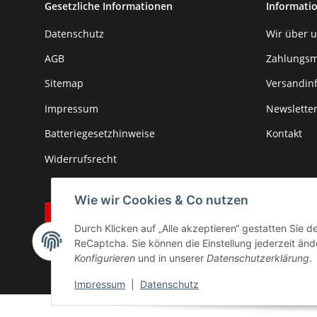
Gesetzliche Informationen
Informati
Datenschutz
Wir über 
AGB
Zahlungsm
Sitemap
Versandin
Impressum
Newslette
Batteriegesetzhinweise
Kontakt
Widerrufsrecht
Wie wir Cookies & Co nutzen
Vertrag widerrufen
Durch Klicken auf „Alle akzeptieren“ gestatten Sie 
* Alle Preise inkl. gesetzlicher USt., zzgl.
Versand
ReCaptcha. Sie können die Einstellung jederzeit ände
Konfigurieren
und in unserer
Datenschutzerklärung
.
Impressum
|
Datenschutz