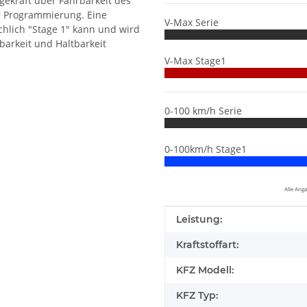
gekraft über Fahrbarkeit des
r Programmierung. Eine
V-Max Serie
hlich "Stage 1" kann und wird
barkeit und Haltbarkeit
V-Max Stage1
0-100 km/h Serie
0-100km/h Stage1
Alle Ang
Produkteigenschaft
Wert
Leistung:
Kraftstoffart:
KFZ Modell:
KFZ Typ: