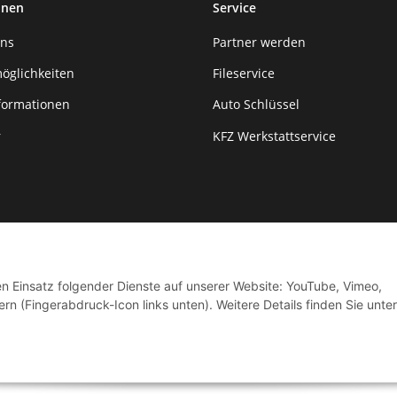
onen
Service
uns
Partner werden
öglichkeiten
Fileservice
formationen
Auto Schlüssel
r
KFZ Werkstattservice
den Einsatz folgender Dienste auf unserer Website: YouTube, Vimeo,
rn (Fingerabdruck-Icon links unten). Weitere Details finden Sie unter
© by Moto Technik UG