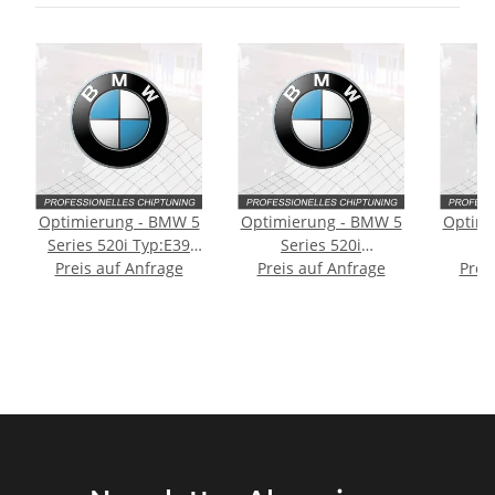
Optimierung - BMW 5
Optimierung - BMW 5
Optimi
Series 520i Typ:E39
Series 520i
S
Preis auf Anfrage
[Facelift] 170PS
Typ:E60/E61 170PS
Preis auf Anfrage
Typ:E60
Prei