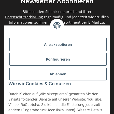
Newsletter Abonnieren
Bitte senden Sie mir entsprechend Ihrer
Datenschutzerklärung
regelmäßig und jederzeit widerruflich
Informationen zu Ihrem Produktsortiment per E-Mail zu.
Abonnieren
Newsletter Abonnieren
Alle akzeptieren
Gesetzliche Informationen
Konfigurieren
Informationen
Ablehnen
Service
Wie wir Cookies & Co nutzen
Durch Klicken auf „Alle akzeptieren“ gestatten Sie den
Einsatz folgender Dienste auf unserer Website: YouTube,
Vertrag widerrufen
Vimeo, ReCaptcha. Sie können die Einstellung jederzeit
* Alle Preise inkl. gesetzlicher USt., zzgl.
Versand
ändern (Fingerabdruck-Icon links unten). Weitere Details