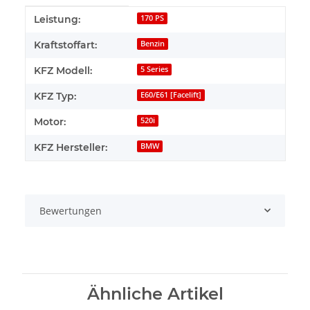
Produkteigenschaft
Wert
Leistung:
170 PS
Kraftstoffart:
Benzin
KFZ Modell:
5 Series
KFZ Typ:
E60/E61 [Facelift]
Motor:
520i
KFZ Hersteller:
BMW
Bewertungen
Ähnliche Artikel