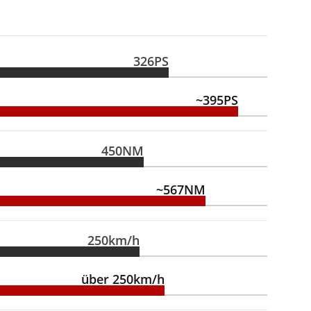
326PS
~395PS
450NM
~567NM
250km/h
über 250km/h