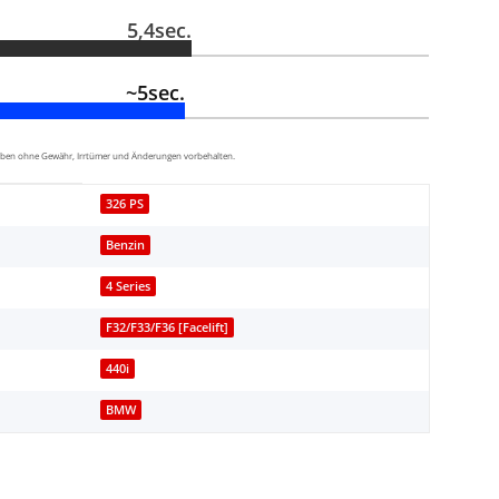
5,4sec.
~5sec.
aben ohne Gewähr, Irrtümer und Änderungen vorbehalten.
326 PS
Benzin
4 Series
F32/F33/F36 [Facelift]
440i
BMW