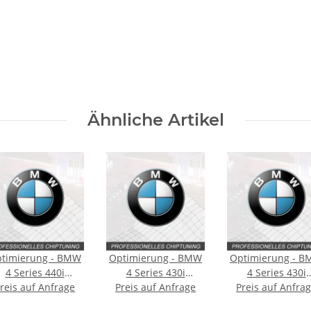
Ähnliche Artikel
timierung - BMW
Optimierung - BMW
Optimierung - 
4 Series 440i
4 Series 430i
4 Series 430i
reis auf Anfrage
Typ:F32/F33/F36
Preis auf Anfrage
Typ:F32/F33/F36
Preis auf Anfra
Typ:F32/F33/F3
326PS
[Facelift] 249PS
[Facelift] 252P