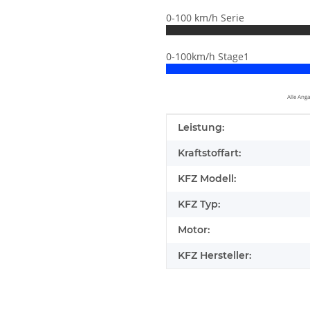
0-100 km/h Serie
0-100km/h Stage1
Alle Ang
Produkteigenschaft
Wert
Leistung:
Kraftstoffart:
KFZ Modell:
KFZ Typ:
Motor:
KFZ Hersteller:
elfen