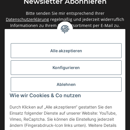
Newsletter Abonnieren
Bitte senden Sie mir entsprechend Ihrer
Datenschutzerklärung
regelmäßig und jederzeit widerruflich
Informationen zu Ihrem Produktsortiment per E-Mail zu.
Abonnieren
Newsletter Abonnieren
Alle akzeptieren
Gesetzliche Informationen
Konfigurieren
Informationen
Ablehnen
Service
Wie wir Cookies & Co nutzen
Durch Klicken auf „Alle akzeptieren“ gestatten Sie den
Einsatz folgender Dienste auf unserer Website: YouTube,
Vertrag widerrufen
Vimeo, ReCaptcha. Sie können die Einstellung jederzeit
* Alle Preise inkl. gesetzlicher USt., zzgl.
Versand
ändern (Fingerabdruck-Icon links unten). Weitere Details