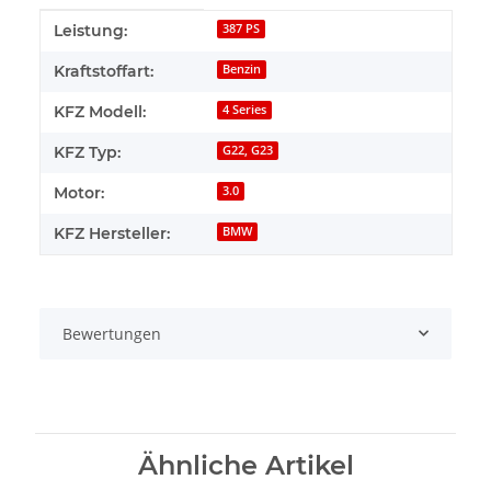
Produkteigenschaft
Wert
Leistung:
387 PS
Kraftstoffart:
Benzin
KFZ Modell:
4 Series
KFZ Typ:
G22, G23
Motor:
3.0
KFZ Hersteller:
BMW
Bewertungen
Ähnliche Artikel