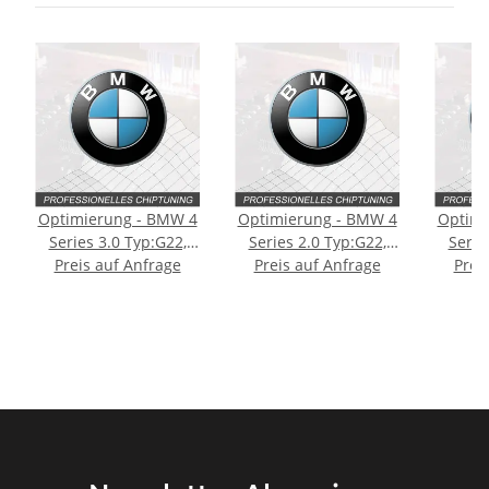
Optimierung - BMW 4
Optimierung - BMW 4
Optimi
Series 3.0 Typ:G22,
Series 2.0 Typ:G22,
Serie
Preis auf Anfrage
G23 374PS
Preis auf Anfrage
G23 258PS
Prei
G