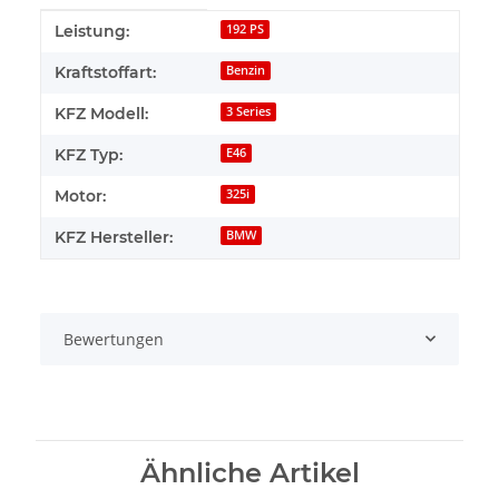
Produkteigenschaft
Wert
Leistung:
192 PS
Kraftstoffart:
Benzin
KFZ Modell:
3 Series
KFZ Typ:
E46
Motor:
325i
KFZ Hersteller:
BMW
Bewertungen
Ähnliche Artikel