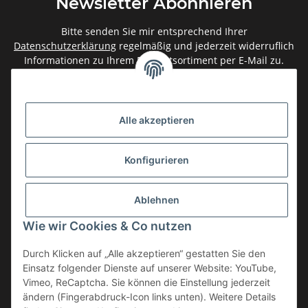
Newsletter Abonnieren
Bitte senden Sie mir entsprechend Ihrer
Datenschutzerklärung
regelmäßig und jederzeit widerruflich
Informationen zu Ihrem Produktsortiment per E-Mail zu.
Abonnieren
Newsletter Abonnieren
Alle akzeptieren
Gesetzliche Informationen
Konfigurieren
Informationen
Ablehnen
Service
Wie wir Cookies & Co nutzen
Durch Klicken auf „Alle akzeptieren“ gestatten Sie den
Einsatz folgender Dienste auf unserer Website: YouTube,
Vertrag widerrufen
Vimeo, ReCaptcha. Sie können die Einstellung jederzeit
* Alle Preise inkl. gesetzlicher USt., zzgl.
Versand
ändern (Fingerabdruck-Icon links unten). Weitere Details