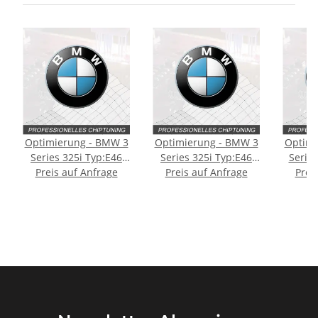
Optimierung - BMW 3
Optimierung - BMW 3
Optimi
Series 325i Typ:E46
Series 325i Typ:E46
Series
Preis auf Anfrage
186PS
Preis auf Anfrage
[Facelift] 192PS
Prei