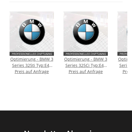
Optimierung - BMW 3
Optimierung - BMW 3
Optimi
Series 325ti Typ:E46
Series 325Ci Typ:E46
Series
Preis auf Anfrage
[Facelift] 192PS
Preis auf Anfrage
[Facelift] 186PS
Prei