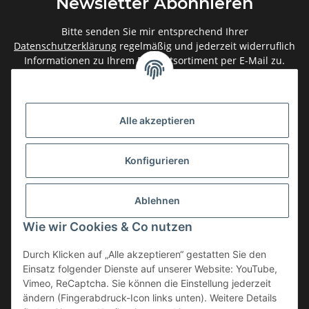
Newsletter Abonnieren
Bitte senden Sie mir entsprechend Ihrer
Datenschutzerklärung
regelmäßig und jederzeit widerruflich
Informationen zu Ihrem Produktsortiment per E-Mail zu.
Abonnieren
Newsletter Abonnieren
Alle akzeptieren
Gesetzliche Informationen
Konfigurieren
Informationen
Ablehnen
Service
Wie wir Cookies & Co nutzen
Durch Klicken auf „Alle akzeptieren“ gestatten Sie den
Einsatz folgender Dienste auf unserer Website: YouTube,
Vertrag widerrufen
Vimeo, ReCaptcha. Sie können die Einstellung jederzeit
* Alle Preise inkl. gesetzlicher USt., zzgl.
Versand
ändern (Fingerabdruck-Icon links unten). Weitere Details