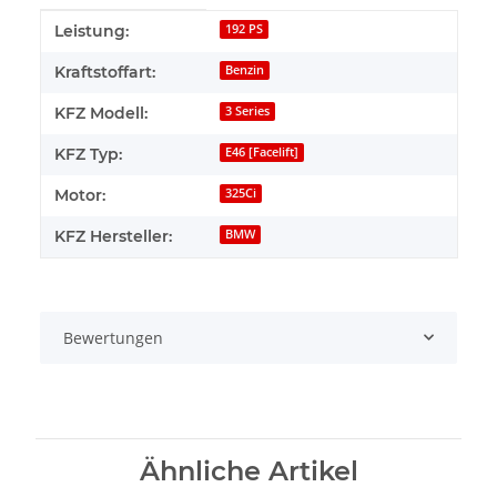
Produkteigenschaft
Wert
Leistung:
192 PS
Kraftstoffart:
Benzin
KFZ Modell:
3 Series
KFZ Typ:
E46 [Facelift]
Motor:
325Ci
KFZ Hersteller:
BMW
Bewertungen
Ähnliche Artikel