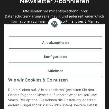
Newsletter Abonnieren
Bitte senden Sie mir entsprechend Ihrer
Datenschutzerklärung
regelmäßig und jederzeit widerruflich
Informationen zu Ihrem Produktsortiment per E-Mail zu.
Abonnieren
Newsletter Abonnieren
Alle akzeptieren
Gesetzliche Informationen
Konfigurieren
Informationen
Ablehnen
Service
Wie wir Cookies & Co nutzen
Durch Klicken auf „Alle akzeptieren“ gestatten Sie den
Einsatz folgender Dienste auf unserer Website: YouTube,
Vertrag widerrufen
Vimeo, ReCaptcha. Sie können die Einstellung jederzeit
* Alle Preise inkl. gesetzlicher USt., zzgl.
Versand
ändern (Fingerabdruck-Icon links unten). Weitere Details