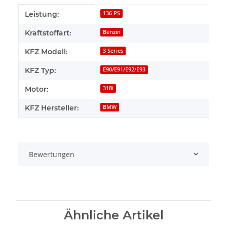
Produkteigenschaft
Wert
Leistung:
136 PS
Kraftstoffart:
Benzin
KFZ Modell:
3 Series
KFZ Typ:
E90/E91/E92/E93
Motor:
318i
KFZ Hersteller:
BMW
Bewertungen
Ähnliche Artikel