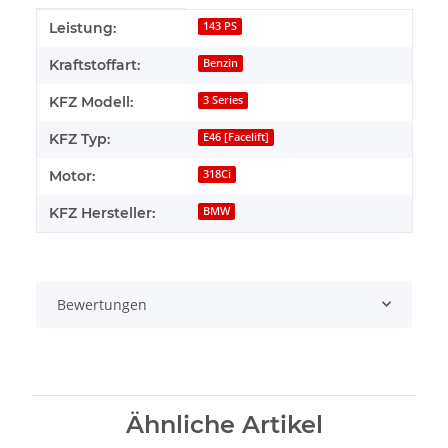
Produkteigenschaft
Wert
Leistung:
143 PS
Kraftstoffart:
Benzin
KFZ Modell:
3 Series
KFZ Typ:
E46 [Facelift]
Motor:
318Ci
KFZ Hersteller:
BMW
Bewertungen
Ähnliche Artikel