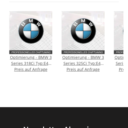
Optimierung - BMW 3
Optimierung - BMW 3
Optimi
Series 318Ci Typ:E46
Series 325Ci Typ:E46
Series
Preis auf Anfrage
143PS
Preis auf Anfrage
192PS
Prei