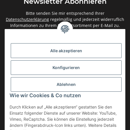
Newsletter Abonnieren
Bitte senden Sie mir entsprechend Ihrer
Datenschutzerklärung
regelmäßig und jederzeit widerruflich
Informationen zu Ihrem Produktsortiment per E-Mail zu.
Abonnieren
Newsletter Abonnieren
Alle akzeptieren
Gesetzliche Informationen
Konfigurieren
Informationen
Ablehnen
Service
Wie wir Cookies & Co nutzen
Durch Klicken auf „Alle akzeptieren“ gestatten Sie den
Einsatz folgender Dienste auf unserer Website: YouTube,
Vertrag widerrufen
Vimeo, ReCaptcha. Sie können die Einstellung jederzeit
* Alle Preise inkl. gesetzlicher USt., zzgl.
Versand
ändern (Fingerabdruck-Icon links unten). Weitere Details