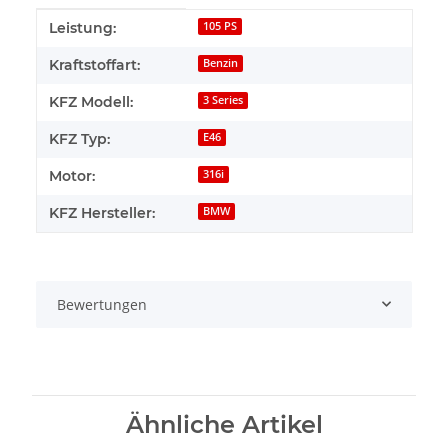
Produkteigenschaft
Wert
Leistung:
105 PS
Kraftstoffart:
Benzin
KFZ Modell:
3 Series
KFZ Typ:
E46
Motor:
316i
KFZ Hersteller:
BMW
Bewertungen
Ähnliche Artikel