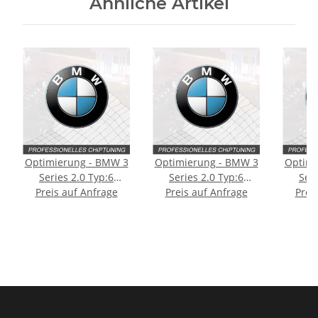
Ähnliche Artikel
Optimierung - BMW 3
Optimierung - BMW 3
Optimi
Series 2.0 Typ:6
Series 2.0 Typ:6
Seri
Preis auf Anfrage
generation (F3x)
Preis auf Anfrage
generation (F3x)
generat
Prei
[Facelift] 184PS
[Facelift] 249PS