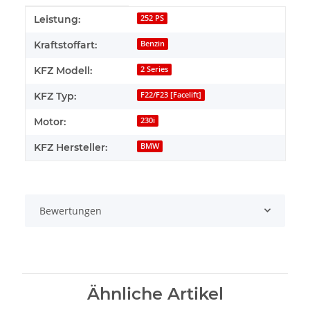
Produkteigenschaft
Wert
Leistung:
252 PS
Kraftstoffart:
Benzin
KFZ Modell:
2 Series
KFZ Typ:
F22/F23 [Facelift]
Motor:
230i
KFZ Hersteller:
BMW
Bewertungen
Ähnliche Artikel