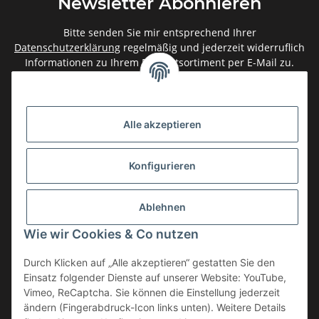
Newsletter Abonnieren
Bitte senden Sie mir entsprechend Ihrer
Datenschutzerklärung
regelmäßig und jederzeit widerruflich
Informationen zu Ihrem Produktsortiment per E-Mail zu.
Abonnieren
Newsletter Abonnieren
Alle akzeptieren
Gesetzliche Informationen
Konfigurieren
Informationen
Ablehnen
Service
Wie wir Cookies & Co nutzen
Durch Klicken auf „Alle akzeptieren“ gestatten Sie den
Einsatz folgender Dienste auf unserer Website: YouTube,
Vertrag widerrufen
Vimeo, ReCaptcha. Sie können die Einstellung jederzeit
* Alle Preise inkl. gesetzlicher USt., zzgl.
Versand
ändern (Fingerabdruck-Icon links unten). Weitere Details