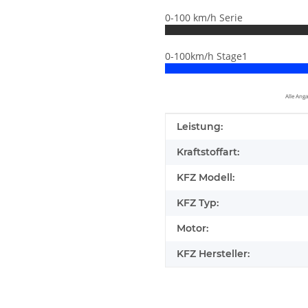
0-100 km/h Serie
0-100km/h Stage1
Alle Ang
Produkteigenschaft
Wert
Leistung:
Kraftstoffart:
KFZ Modell:
KFZ Typ:
Motor:
KFZ Hersteller:
elfen