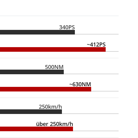
340PS
~412PS
500NM
~630NM
250km/h
über 250km/h