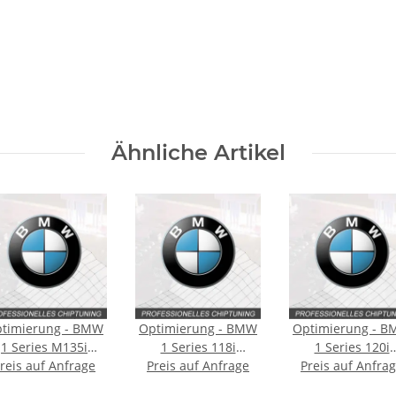
Ähnliche Artikel
timierung - BMW
Optimierung - BMW
Optimierung - 
1 Series M135i
1 Series 118i
1 Series 120i
:F20/F21 [Facelift]
reis auf Anfrage
Typ:F20/F21 [Facelift]
Preis auf Anfrage
Typ:F20/F21 [Facel
Preis auf Anfra
326PS
136PS
177PS