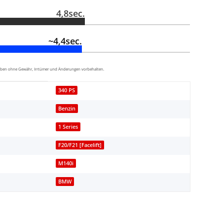
4,8sec.
~4,4sec.
aben ohne Gewähr, Irrtümer und Änderungen vorbehalten.
340 PS
Benzin
1 Series
F20/F21 [Facelift]
M140i
BMW