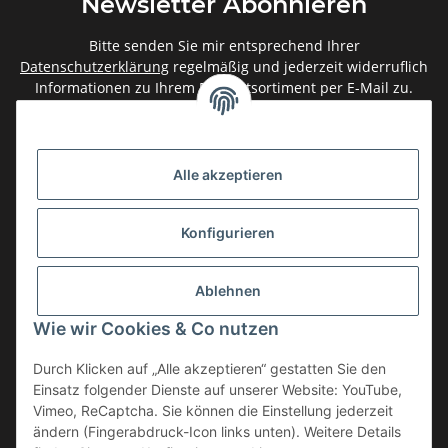
Newsletter Abonnieren
Bitte senden Sie mir entsprechend Ihrer
Datenschutzerklärung
regelmäßig und jederzeit widerruflich
Informationen zu Ihrem Produktsortiment per E-Mail zu.
Abonnieren
Newsletter Abonnieren
Alle akzeptieren
Gesetzliche Informationen
Konfigurieren
Informationen
Ablehnen
Service
Wie wir Cookies & Co nutzen
Durch Klicken auf „Alle akzeptieren“ gestatten Sie den
Einsatz folgender Dienste auf unserer Website: YouTube,
Vertrag widerrufen
Vimeo, ReCaptcha. Sie können die Einstellung jederzeit
* Alle Preise inkl. gesetzlicher USt., zzgl.
Versand
ändern (Fingerabdruck-Icon links unten). Weitere Details