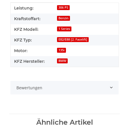
Produkteigenschaft
Wert
Leistung:
306 PS
Kraftstoffart:
Benzin
KFZ Modell:
1 Series
KFZ Typ:
E82/E88 [2. Facelift]
Motor:
135i
KFZ Hersteller:
BMW
Bewertungen
Ähnliche Artikel