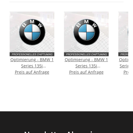
Optimierung - BMW 1
Optimierung - BMW 1
Optimi
Series 135i
Series 135i
Series
Preis auf Anfrage
Typ:E82/E88 [2.
Typ:E81/E82/E87/E88
Preis auf Anfrage
Prei
Facelift] 305PS
[Facelift] 306PS