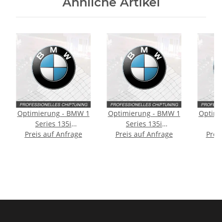
Ähnliche Artikel
Optimierung - BMW 1
Optimierung - BMW 1
Optimi
Series 135i
Series 135i
S
Preis auf Anfrage
Typ:E82/E88 [2.
Typ:E81/E82/E87/E88
Preis auf Anfrage
Typ:E8
Prei
Facelift] 305PS
[Facelift] 306PS
[Fac