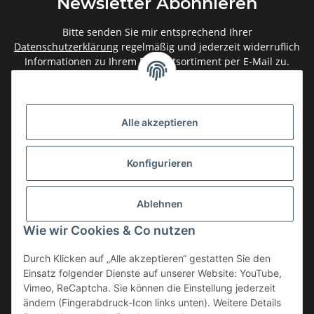
Newsletter Abonnieren
Bitte senden Sie mir entsprechend Ihrer
Datenschutzerklärung
regelmäßig und jederzeit widerruflich
Informationen zu Ihrem Produktsortiment per E-Mail zu.
Abonnieren
Newsletter Abonnieren
Alle akzeptieren
Gesetzliche Informationen
Konfigurieren
Informationen
Ablehnen
Service
Wie wir Cookies & Co nutzen
Durch Klicken auf „Alle akzeptieren“ gestatten Sie den
Einsatz folgender Dienste auf unserer Website: YouTube,
Vertrag widerrufen
Vimeo, ReCaptcha. Sie können die Einstellung jederzeit
* Alle Preise inkl. gesetzlicher USt., zzgl.
Versand
ändern (Fingerabdruck-Icon links unten). Weitere Details