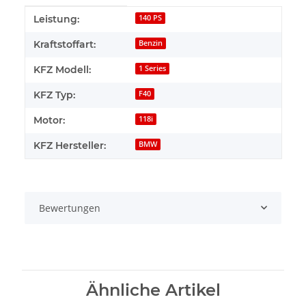
Produkteigenschaft
Wert
Leistung:
140 PS
Kraftstoffart:
Benzin
KFZ Modell:
1 Series
KFZ Typ:
F40
Motor:
118i
KFZ Hersteller:
BMW
Bewertungen
Ähnliche Artikel