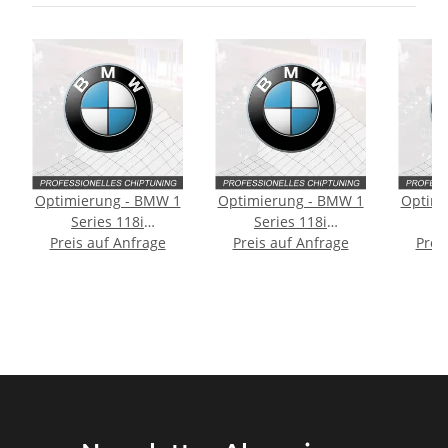
Optimierung - BMW 1
Optimierung - BMW 1
Optimi
Series 118i
Series 118i
S
Typ:E81/E82/E87/E88
Preis auf Anfrage
Preis auf Anfrage
Typ:E82/E88 [2.
Typ:
Prei
[Facelift] 143PS
Facelift] 143PS