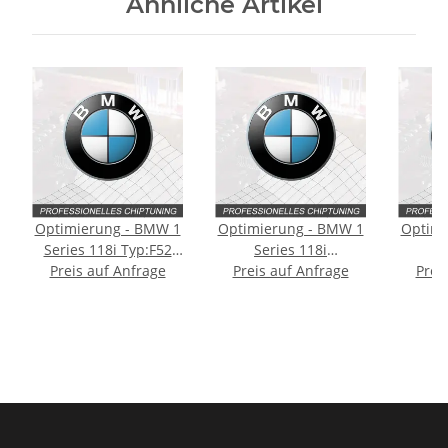
Ähnliche Artikel
Optimierung - BMW 1
Optimierung - BMW 1
Optimi
Series 118i Typ:F52
Series 118i
S
Preis auf Anfrage
136PS
Typ:E81/E82/E87/E88
Preis auf Anfrage
Prei
Typ
[Facelift] 143PS
Fac