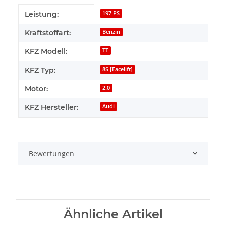
Produkteigenschaft
Wert
Leistung:
197 PS
Kraftstoffart:
Benzin
KFZ Modell:
TT
KFZ Typ:
8S [Facelift]
Motor:
2.0
KFZ Hersteller:
Audi
Bewertungen
Ähnliche Artikel