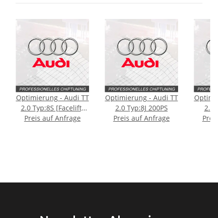
Optimierung - Audi TT
Optimierung - Audi TT
Optimi
2.0 Typ:8S [Facelift]
2.0 Typ:8J 200PS
2.0 
Preis auf Anfrage
245PS
Preis auf Anfrage
Prei