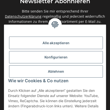
Newsletter Abonnieren
Bitte senden Sie mir entsprechend Ihrer
Datenschutzerklärung
regelmäßig und jederzeit widerruflich
Informationen zu Ihrem Produktsortiment per E-Mail zu.
Abonnieren
Newsletter Abonnieren
Alle akzeptieren
Gesetzliche Informationen
Konfigurieren
Informationen
Ablehnen
Service
Wie wir Cookies & Co nutzen
Durch Klicken auf „Alle akzeptieren“ gestatten Sie den
Einsatz folgender Dienste auf unserer Website: YouTube,
Vertrag widerrufen
Vimeo, ReCaptcha. Sie können die Einstellung jederzeit
* Alle Preise inkl. gesetzlicher USt., zzgl.
Versand
ändern (Fingerabdruck-Icon links unten). Weitere Details