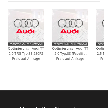
Optimierung - Audi TT
Optimierung - Audi TT
Optimi
2.0 TFSI Typ:8S 230PS
2.0 Typ:8S [Facelift]
2.5 TF
Preis auf Anfrage
Preis auf Anfrage
245PS
Prei