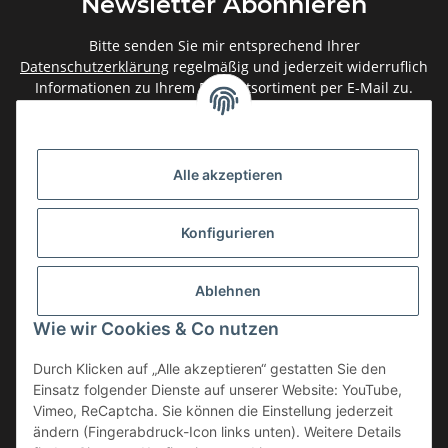
Newsletter Abonnieren
Bitte senden Sie mir entsprechend Ihrer
Datenschutzerklärung
regelmäßig und jederzeit widerruflich
Informationen zu Ihrem Produktsortiment per E-Mail zu.
Abonnieren
Newsletter Abonnieren
Alle akzeptieren
Gesetzliche Informationen
Konfigurieren
Informationen
Ablehnen
Service
Wie wir Cookies & Co nutzen
Durch Klicken auf „Alle akzeptieren“ gestatten Sie den
Einsatz folgender Dienste auf unserer Website: YouTube,
Vertrag widerrufen
Vimeo, ReCaptcha. Sie können die Einstellung jederzeit
* Alle Preise inkl. gesetzlicher USt., zzgl.
Versand
ändern (Fingerabdruck-Icon links unten). Weitere Details