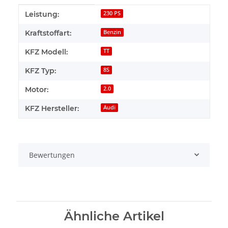
Produkteigenschaft
Wert
Leistung:
230 PS
Kraftstoffart:
Benzin
KFZ Modell:
TT
KFZ Typ:
8S
Motor:
2.0
KFZ Hersteller:
Audi
Bewertungen
Ähnliche Artikel